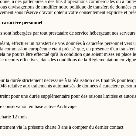
nel à des partenaires à des fins d’opérations commerciales ou à toutes
nous envisagerions de modifier notre politique de transfert de données en
ement sous réserve d’avoir obtenu votre consentement explicite et préa
à caractère personnel
es sont hébergées par tout prestataire de service hébergeant nos serveurs 
éant, effectuer un transfert de vos données à caractère personnel vers u
r la commission européenne étant précisé que, en présence d'un transfert
ela ne pourra être effectué qu'à la condition que soient mises en place le
de recours effectives, dans les conditions de la Réglementation en vigue
 la durée strictement nécessaire à la réalisation des finalités pour lesqu
48 relative aux traitements automatisés de données à caractère personnel 
reint pour une durée supplémentaire pour des raisons limitées et autorisées
 de conservation en base active Archivage
charte 12 mois
ntement via la présente charte 3 ans à compter du dernier contact