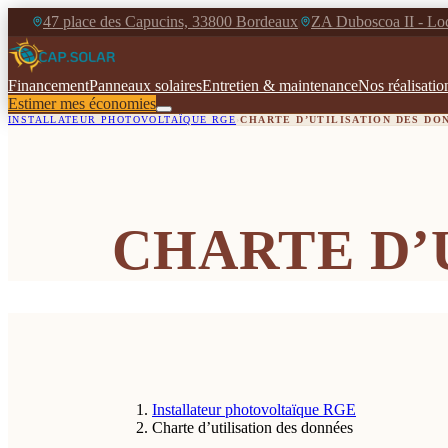
47 place des Capucins, 33800 Bordeaux
ZA Duboscoa II - Loc
|
Financement
Panneaux solaires
Entretien & maintenance
Nos réalisatio
Estimer mes économies
INSTALLATEUR PHOTOVOLTAÏQUE RGE
›
CHARTE D’UTILISATION DES DO
CHARTE D’
Installateur photovoltaïque RGE
Charte d’utilisation des données