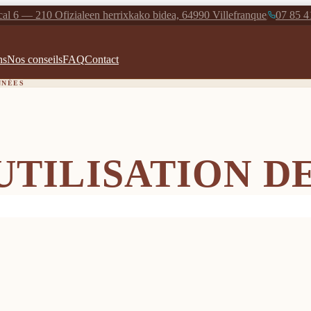
al 6 — 210 Ofizialeen herrixkako bidea, 64990 Villefranque
07 85 4
|
ns
Nos conseils
FAQ
Contact
NNÉES
UTILISATION D