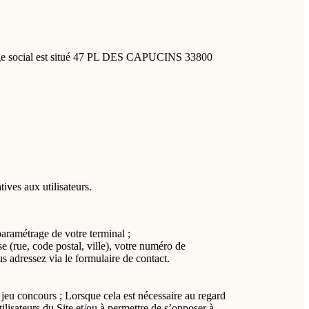
ège social est situé 47 PL DES CAPUCINS 33800
ives aux utilisateurs.
paramétrage de votre terminal ;
e (rue, code postal, ville), votre numéro de
 adressez via le formulaire de contact.
jeu concours ; Lorsque cela est nécessaire au regard
ilisateurs du Site et/ou à permettre de s’opposer à