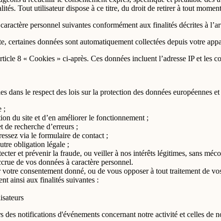
alités. Tout utilisateur dispose à ce titre, du droit de retirer à tout mom
aractère personnel suivantes conformément aux finalités décrites à l’art
te, certaines données sont automatiquement collectées depuis votre appar
rticle 8 « Cookies » ci-après. Ces données incluent l’adresse IP et les c
s dans le respect des lois sur la protection des données européennes et f
 ;
sation du site et d’en améliorer le fonctionnement ;
 de recherche d’erreurs ;
ssez via le formulaire de contact ;
utre obligation légale ;
cter et prévenir la fraude, ou veiller à nos intérêts légitimes, sans méco
crue de vos données à caractère personnel.
r votre consentement donné, ou de vous opposer à tout traitement de vo
nt ainsi aux finalités suivantes :
isateurs
s des notifications d'événements concernant notre activité et celles de n