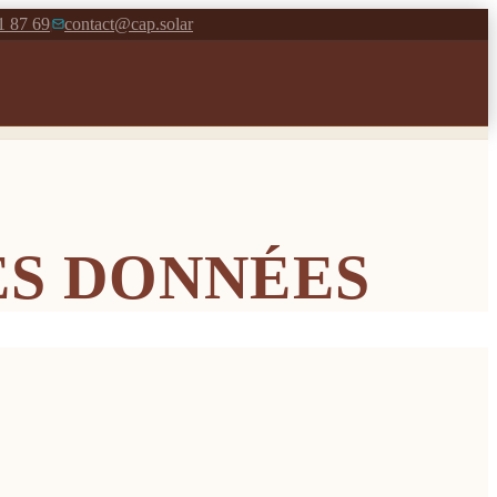
1 87 69
contact@cap.solar
|
ES DONNÉES