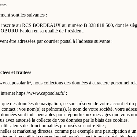
nées
ment sont les suivantes :
iée, inscrite au RCS BORDEAUX au numéro B 828 818 500, dont le si
OBURU Fabien en sa qualité de Président.
nt être adressées par courrier postal à l’adresse suivante :
tées et traitées
www.caposolar.fr/, nous collectons des données à caractère personnel relat
internet https://www.caposolar.fr/ :
i que des données de navigation, ce sous réserve de votre accord et du 
contact : vos nom(s) et prénom(s), le nom de votre société, votre adress
es données sont indispensables pour répondre aux messages que vous nous
s avez autorisé la collecte de vos données par le biais des cookies.
s utilisateurs des fonctionnalités proposés sur notre Site ;
nelles et marketing directes, comme par exemple une participation à un 
eons à recueillir le consentement exprès, spécifique et préalable des ut