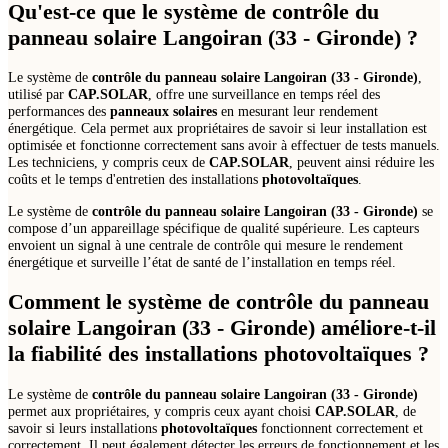
Qu'est-ce que le système de
contrôle du
panneau solaire Langoiran (33 - Gironde)
?
Le système de
contrôle du panneau solaire Langoiran (33 - Gironde)
,
utilisé par
CAP.SOLAR
, offre une surveillance en temps réel des
performances des
panneaux solaires
en mesurant leur rendement
énergétique. Cela permet aux propriétaires de savoir si leur installation est
optimisée et fonctionne correctement sans avoir à effectuer de tests manuels.
Les techniciens, y compris ceux de
CAP.SOLAR
, peuvent ainsi réduire les
coûts et le temps d'entretien des installations
photovoltaïques
.
Le système de
contrôle du panneau solaire Langoiran (33 - Gironde)
se
compose d’un appareillage spécifique de qualité supérieure. Les capteurs
envoient un signal à une centrale de contrôle qui mesure le rendement
énergétique et surveille l’état de santé de l’installation en temps réel.
Comment le système de
contrôle du panneau
solaire Langoiran (33 - Gironde)
améliore-t-il
la fiabilité des installations
photovoltaïques
?
Le système de
contrôle du panneau solaire Langoiran (33 - Gironde)
permet aux propriétaires, y compris ceux ayant choisi
CAP.SOLAR
, de
savoir si leurs installations
photovoltaïques
fonctionnent correctement et
correctement. Il peut également détecter les erreurs de fonctionnement et les