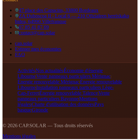
47 place des Capucins, 33800 Bordeaux
ZA Duboscoa II - Local 6 — 210 Ofizialeen herrixkako
bidea, 64990 Villefranque
07 85 41 87 69
contact@cap.solar
cap.solar
Estimer mes économies
FAQ
Activités
Nos actualités
Économie d'énergie
|
|
Libourne
Vente panneaux particuliers Mérignac
|
|
Énergie renouvelable Mérignac
Énergie renouvelable
|
Libourne
Installation panneaux particuliers Lège-
|
Cap-Ferret
Énergie renouvelable Talence
Vente
|
|
panneaux particuliers Bayonne
Mentions
|
légales
Charte d'utilisation des données
Pays
|
|
basque
Gironde
|
©
2026
CAP.SOLAR — Tous droits réservés
Mentions légales