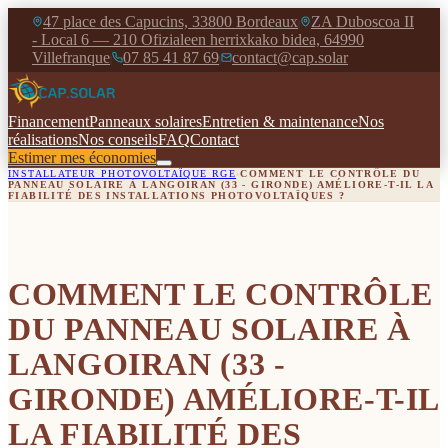
47 place des Capucins, 33800 Bordeaux
ZA Duboscoa II
|
- Local 6 — 210 Ofizialeen herrixkako bidea, 64990
Villefranque
07 85 41 87 69
contact@cap.solar
|
|
Financement
Panneaux solaires
Entretien & maintenance
Nos
réalisations
Nos conseils
FAQ
Contact
Estimer mes économies
INSTALLATEUR PHOTOVOLTAÏQUE RGE
›
COMMENT LE CONTRÔLE DU
PANNEAU SOLAIRE À LANGOIRAN (33 - GIRONDE) AMÉLIORE-T-IL LA
FIABILITÉ DES INSTALLATIONS PHOTOVOLTAÏQUES ?
COMMENT LE CONTRÔLE
DU PANNEAU SOLAIRE À
LANGOIRAN (33 -
GIRONDE) AMÉLIORE-T-IL
LA FIABILITÉ DES