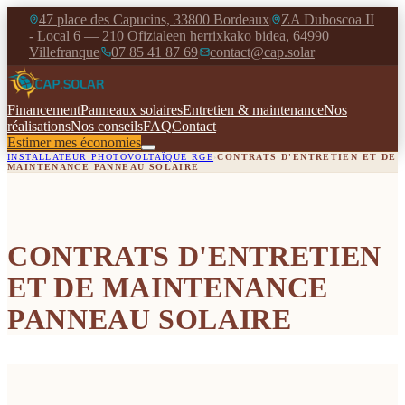
47 place des Capucins, 33800 Bordeaux
ZA Duboscoa II
|
- Local 6 — 210 Ofizialeen herrixkako bidea, 64990
Villefranque
07 85 41 87 69
contact@cap.solar
|
|
Financement
Panneaux solaires
Entretien & maintenance
Nos
réalisations
Nos conseils
FAQ
Contact
Estimer mes économies
INSTALLATEUR PHOTOVOLTAÏQUE RGE
›
CONTRATS D'ENTRETIEN ET DE
MAINTENANCE PANNEAU SOLAIRE
CONTRATS D'ENTRETIEN
ET DE MAINTENANCE
PANNEAU SOLAIRE