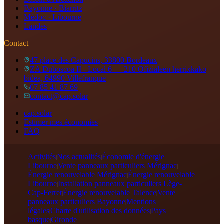
Bayonne · Biarritz
Médoc · Libourne
Landes
Contact
47 place des Capucins, 33800 Bordeaux
ZA Duboscoa II - Local 6 — 210 Ofizialeen herrixkako
bidea, 64990 Villefranque
07 85 41 87 69
contact@cap.solar
cap.solar
Estimer mes économies
FAQ
Activités
Nos actualités
Économie d'énergie
|
|
Libourne
Vente panneaux particuliers Mérignac
|
|
Énergie renouvelable Mérignac
Énergie renouvelable
|
Libourne
Installation panneaux particuliers Lège-
|
Cap-Ferret
Énergie renouvelable Talence
Vente
|
|
panneaux particuliers Bayonne
Mentions
|
légales
Charte d'utilisation des données
Pays
|
|
basque
Gironde
|