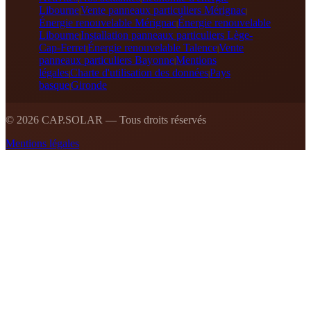
Libourne
Vente panneaux particuliers Mérignac
|
|
Énergie renouvelable Mérignac
Énergie renouvelable
|
Libourne
Installation panneaux particuliers Lège-
|
Cap-Ferret
Énergie renouvelable Talence
Vente
|
|
panneaux particuliers Bayonne
Mentions
|
légales
Charte d'utilisation des données
Pays
|
|
basque
Gironde
|
©
2026
CAP.SOLAR — Tous droits réservés
Mentions légales