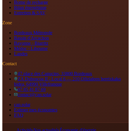
Borne de recharge
Bilan énergétique
Entretien & SAV
Zone
Bordeaux Métropole
Bassin d'Arcachon
Bayonne · Biarritz
Médoc · Libourne
Landes
Contact
47 place des Capucins, 33800 Bordeaux
ZA Duboscoa II - Local 6 — 210 Ofizialeen herrixkako
bidea, 64990 Villefranque
07 85 41 87 69
contact@cap.solar
cap.solar
Estimer mes économies
FAQ
Activités
Nos actualités
Économie d'énergie
|
|