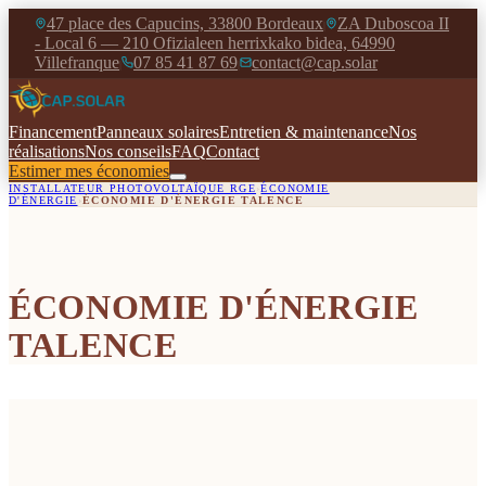
47 place des Capucins, 33800 Bordeaux
ZA Duboscoa II
|
- Local 6 — 210 Ofizialeen herrixkako bidea, 64990
Villefranque
07 85 41 87 69
contact@cap.solar
|
|
Financement
Panneaux solaires
Entretien & maintenance
Nos
réalisations
Nos conseils
FAQ
Contact
Estimer mes économies
INSTALLATEUR PHOTOVOLTAÏQUE RGE
›
ÉCONOMIE
D'ÉNERGIE
›
ÉCONOMIE D'ÉNERGIE TALENCE
ÉCONOMIE D'ÉNERGIE
TALENCE