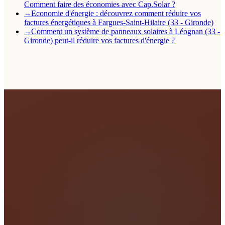
Comment faire des économies avec Cap.Solar ?
Economie d'énergie : découvrez comment réduire vos
→
factures énergétiques à Fargues-Saint-Hilaire (33 - Gironde)
Comment un système de panneaux solaires à Léognan (33 -
→
Gironde) peut-il réduire vos factures d'énergie ?