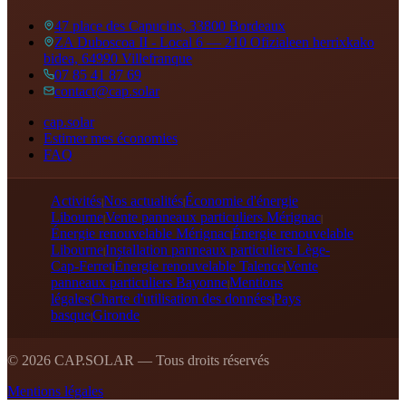
47 place des Capucins, 33800 Bordeaux
ZA Duboscoa II - Local 6 — 210 Ofizialeen herrixkako
bidea, 64990 Villefranque
07 85 41 87 69
contact@cap.solar
cap.solar
Estimer mes économies
FAQ
Activités
Nos actualités
Économie d'énergie
|
|
Libourne
Vente panneaux particuliers Mérignac
|
|
Énergie renouvelable Mérignac
Énergie renouvelable
|
Libourne
Installation panneaux particuliers Lège-
|
Cap-Ferret
Énergie renouvelable Talence
Vente
|
|
panneaux particuliers Bayonne
Mentions
|
légales
Charte d'utilisation des données
Pays
|
|
basque
Gironde
|
©
2026
CAP.SOLAR — Tous droits réservés
Mentions légales