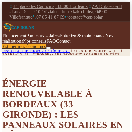
47 place des Capucins, 33800 Bordeaux
ZA Duboscoa II
|
- Local 6 — 210 Ofizialeen herrixkako bidea, 64990
Villefranque
07 85 41 87 69
contact@cap.solar
|
|
Financement
Panneaux solaires
Entretien & maintenance
Nos
réalisations
Nos conseils
FAQ
Contact
Estimer mes économies
INSTALLATEUR PHOTOVOLTAÏQUE RGE
›
ÉNERGIE RENOUVELABLE À
BORDEAUX (33 - GIRONDE) : LES PANNEAUX SOLAIRES EN TÊTE
ÉNERGIE
RENOUVELABLE À
BORDEAUX (33 -
GIRONDE) : LES
PANNEAUX SOLAIRES EN