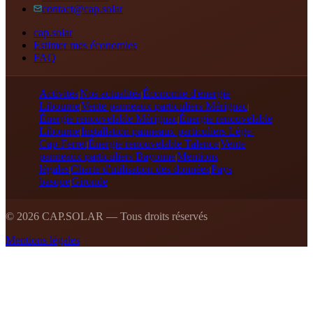
contact@cap.solar
cap.solar
Estimer mes économies
FAQ
Activités
Nos actualités
Économie d'énergie
|
|
Libourne
Vente panneaux particuliers Mérignac
|
|
Énergie renouvelable Mérignac
Énergie renouvelable
|
Libourne
Installation panneaux particuliers Lège-
|
Cap-Ferret
Énergie renouvelable Talence
Vente
|
|
panneaux particuliers Bayonne
Mentions
|
légales
Charte d'utilisation des données
Pays
|
|
basque
Gironde
|
©
2026
CAP.SOLAR — Tous droits réservés
Mentions légales