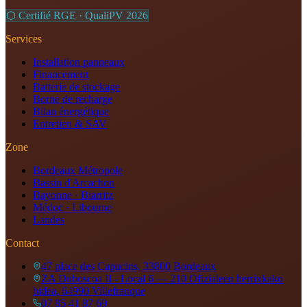
⬡ Certifié RGE · QualiPV
2026
Services
Installation panneaux
Financement
Batterie de stockage
Borne de recharge
Bilan énergétique
Entretien & SAV
Zone
Bordeaux Métropole
Bassin d'Arcachon
Bayonne · Biarritz
Médoc · Libourne
Landes
Contact
47 place des Capucins, 33800 Bordeaux
ZA Duboscoa II - Local 6 — 210 Ofizialeen herrixkako
bidea, 64990 Villefranque
07 85 41 87 69