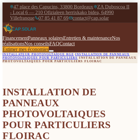
47 place des Capucins, 33800 Bordeaux
ZA Duboscoa II
|
- Local 6 — 210 Ofizialeen herrixkako bidea, 64990
Villefranque
07 85 41 87 69
contact@cap.solar
|
|
Financement
Panneaux solaires
Entretien & maintenance
Nos
réalisations
Nos conseils
FAQ
Contact
Estimer mes économies
INSTALLATEUR PHOTOVOLTAÏQUE RGE
›
INSTALLATION DE PANNEAUX
PHOTOVOLTAIQUES POUR PARTICULIERS
›
INSTALLATION DE PANNEAUX
PHOTOVOLTAIQUES POUR PARTICULIERS FLOIRAC
INSTALLATION DE
PANNEAUX
PHOTOVOLTAIQUES
POUR PARTICULIERS
FLOIRAC