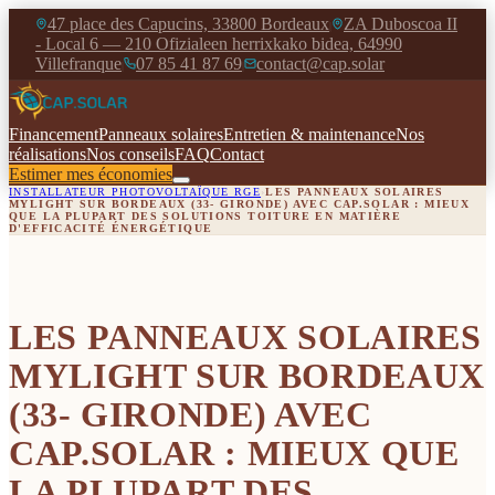
47 place des Capucins, 33800 Bordeaux
ZA Duboscoa II
|
- Local 6 — 210 Ofizialeen herrixkako bidea, 64990
Villefranque
07 85 41 87 69
contact@cap.solar
|
|
Financement
Panneaux solaires
Entretien & maintenance
Nos
réalisations
Nos conseils
FAQ
Contact
Estimer mes économies
INSTALLATEUR PHOTOVOLTAÏQUE RGE
›
LES PANNEAUX SOLAIRES
MYLIGHT SUR BORDEAUX (33- GIRONDE) AVEC CAP.SOLAR : MIEUX
QUE LA PLUPART DES SOLUTIONS TOITURE EN MATIÈRE
D'EFFICACITÉ ÉNERGÉTIQUE
LES PANNEAUX SOLAIRES
MYLIGHT SUR BORDEAUX
(33- GIRONDE) AVEC
CAP.SOLAR : MIEUX QUE
LA PLUPART DES