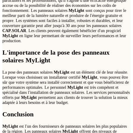
particuliers et les professionnels, qu'il s'agisse d'une efficacité énergétique
accrue ou de la possibilité de réaliser des économies sur les coûts de
fonctionnement. Les panneaux solaires
MyLight
sont conçus pour tirer le
meilleur parti de la lumière naturelle et produire de l'énergie gratuite et
propre. Les systèmes sont faciles à installer, robustes et durables, et leur
couverture garantie peut aller jusqu'à 30 ans pour les panneaux solaires
CAP.SOLAR
. Les clients peuvent également bénéficier d'un progiciel
MyLight
en ligne leur permettant de surveiller leurs performances et leur
production.
L'importance de la pose des panneaux
solaires
MyLight
La pose des panneaux solaires
MyLight
est un élément clé de leur réussite.
Lorsque vous choisissez un installateur certifié
MyLight
, vous pouvez être
sûr que votre système sera installé correctement et que vous bénéficierez de
performances optimales. Le personnel
MyLight
est très compétent et
spécialisé dans l'installation de panneaux solaires. Les services personnalisés
offerts par
MyLight
permettent aux clients de trouver la solution la mieux
adaptée à leurs besoins et à leur budget.
Conclusion
MyLight
est l'un des fournisseurs de panneaux solaires les plus populaires
de la région. Les panneaux solaires
MyLight
offrent des niveaux de