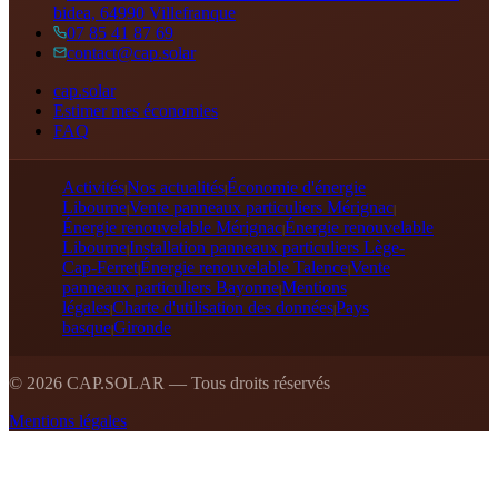
bidea, 64990 Villefranque
07 85 41 87 69
contact@cap.solar
cap.solar
Estimer mes économies
FAQ
Activités
Nos actualités
Économie d'énergie
|
|
Libourne
Vente panneaux particuliers Mérignac
|
|
Énergie renouvelable Mérignac
Énergie renouvelable
|
Libourne
Installation panneaux particuliers Lège-
|
Cap-Ferret
Énergie renouvelable Talence
Vente
|
|
panneaux particuliers Bayonne
Mentions
|
légales
Charte d'utilisation des données
Pays
|
|
basque
Gironde
|
©
2026
CAP.SOLAR — Tous droits réservés
Mentions légales