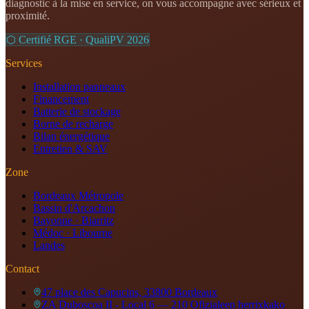
diagnostic à la mise en service, on vous accompagne avec sérieux et
proximité.
⬡ Certifié RGE · QualiPV
2026
Services
Installation panneaux
Financement
Batterie de stockage
Borne de recharge
Bilan énergétique
Entretien & SAV
Zone
Bordeaux Métropole
Bassin d'Arcachon
Bayonne · Biarritz
Médoc · Libourne
Landes
Contact
47 place des Capucins, 33800 Bordeaux
ZA Duboscoa II - Local 6 — 210 Ofizialeen herrixkako