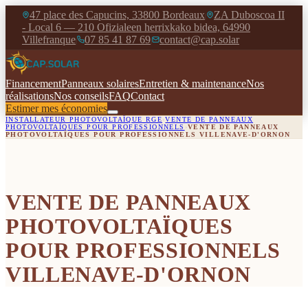
47 place des Capucins, 33800 Bordeaux
ZA Duboscoa II
|
- Local 6 — 210 Ofizialeen herrixkako bidea, 64990
Villefranque
07 85 41 87 69
contact@cap.solar
|
|
Financement
Panneaux solaires
Entretien & maintenance
Nos
réalisations
Nos conseils
FAQ
Contact
Estimer mes économies
INSTALLATEUR PHOTOVOLTAÏQUE RGE
›
VENTE DE PANNEAUX
PHOTOVOLTAÏQUES POUR PROFESSIONNELS
›
VENTE DE PANNEAUX
PHOTOVOLTAÏQUES POUR PROFESSIONNELS VILLENAVE-D'ORNON
VENTE DE PANNEAUX
PHOTOVOLTAÏQUES
POUR PROFESSIONNELS
VILLENAVE-D'ORNON