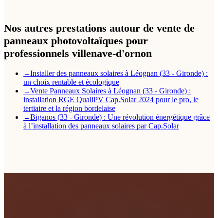
Nos autres prestations autour de vente de
panneaux photovoltaïques pour
professionnels villenave-d'ornon
Installer des panneaux solaires à Léognan (33 - Gironde) :
→
un choix rentable et écologique
Vente Panneaux Solaires à Léognan (33 - Gironde) :
→
installation RGE QualiPV Cap.Solar 2024 pour le pro, le
tertiaire et la région bordelaise
Biganos (33 - Gironde) : Une révolution énergétique grâce
→
à l’installation des panneaux solaires par Cap.Solar