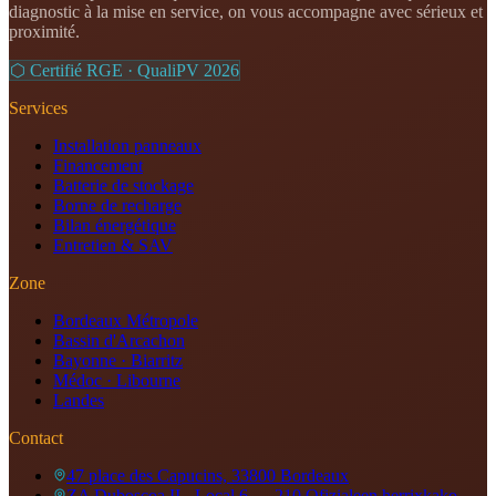
diagnostic à la mise en service, on vous accompagne avec sérieux et
proximité.
⬡ Certifié RGE · QualiPV
2026
Services
Installation panneaux
Financement
Batterie de stockage
Borne de recharge
Bilan énergétique
Entretien & SAV
Zone
Bordeaux Métropole
Bassin d'Arcachon
Bayonne · Biarritz
Médoc · Libourne
Landes
Contact
47 place des Capucins, 33800 Bordeaux
ZA Duboscoa II - Local 6 — 210 Ofizialeen herrixkako