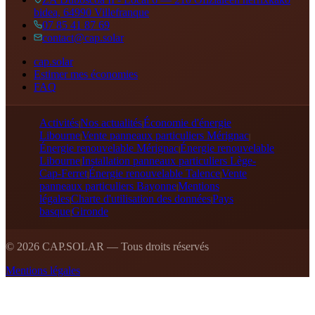
bidea, 64990 Villefranque
07 85 41 87 69
contact@cap.solar
cap.solar
Estimer mes économies
FAQ
Activités
Nos actualités
Économie d'énergie
|
|
Libourne
Vente panneaux particuliers Mérignac
|
|
Énergie renouvelable Mérignac
Énergie renouvelable
|
Libourne
Installation panneaux particuliers Lège-
|
Cap-Ferret
Énergie renouvelable Talence
Vente
|
|
panneaux particuliers Bayonne
Mentions
|
légales
Charte d'utilisation des données
Pays
|
|
basque
Gironde
|
©
2026
CAP.SOLAR — Tous droits réservés
Mentions légales